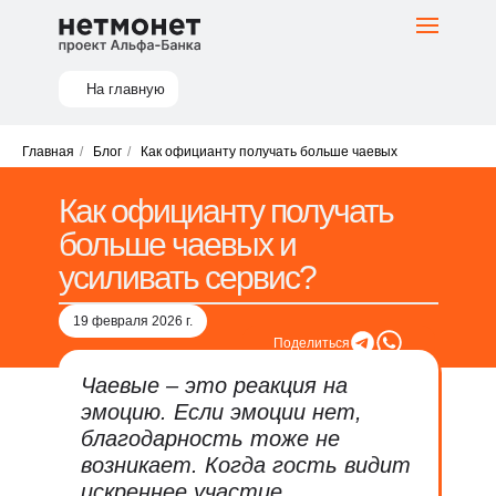
На главную
Главная
/
Блог
/
Как официанту получать больше чаевых
Как официанту получать
больше чаевых и
усиливать сервис?
19 февраля 2026 г.
Поделиться
Чаевые – это реакция на
эмоцию. Если эмоции нет,
благодарность тоже не
возникает. Когда гость видит
искреннее участие,