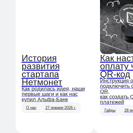
История
Как нас
развития
оплату 
стартапа
QR-код
Нетмонет
Инструкция о
подключить 
Как родилась идея, наши
QR,
первые шаги и как нас
как создать 
купил Альфа-Банк
платежей
О нас
27 января 2026 г.
Гайды
28 я