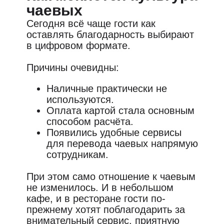
при оплате картой в кафе, почему
чаевых
не всегда получается добавить их к
Сегодня всё чаще гости как
счёту и какие способы работают
оставлять благодарность выбирают
лучше всего.
в цифровом формате.
Причины очевидны:
Наличные практически не
используются.
Оплата картой стала основным
способом расчёта.
Появились удобные сервисы
для перевода чаевых напрямую
сотрудникам.
При этом само отношение к чаевым
не изменилось. И в небольшом
кафе, и в ресторане гости по-
прежнему хотят поблагодарить за
внимательный сервис, приятную