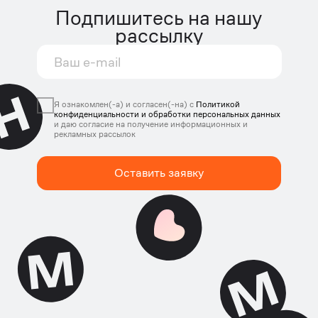
Мы в соцсетях
:
@netmonet.co
@netmonet_official
Политика конфиденциальности и обработки
персональных данных платформы Нетмонет
© 2018—2026 ООО «Системы благодарности».
Все права защищены
ОГРН: 1183668045142
Адрес местонахождения (адрес для
корреспонденции): 115191, Россия, г. Москва,
Холодильный пер., д. 3, к. 1, стр. 6
Политика конфиденциальности и
обработки персональных данных
платформы Нетмонет