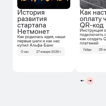
История
Как нас
развития
оплату 
стартапа
QR-код
Нетмонет
Инструкция о
подключить о
Как родилась идея, наши
как создать 
первые шаги и как нас
платежей
купил Альфа-Банк
Гайды
28 я
О нас
27 января 2026 г.
Подпишитесь на нашу
рассылку
Я ознакомлен(-а) и согласен(-на) с
Политикой
конфиденциальности и обработки персональных данных
и даю согласие на получение информационных и
рекламных рассылок
Оставить заявку