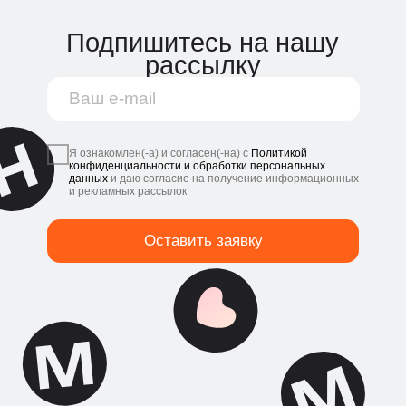
Оставить заявку
Мы в соцсетях
:
@netmonet.co
@netmonet_official
Политика конфиденциальности и обработки
персональных данных платформы Нетмонет
© 2018—2026 ООО «Системы благодарности».
Все права защищены
ОГРН: 1183668045142
Адрес местонахождения (адрес для
корреспонденции): 115191, Россия, г. Москва,
Холодильный пер., д. 3, к. 1, стр. 6
Политика конфиденциальности и
обработки персональных данных
платформы Нетмонет