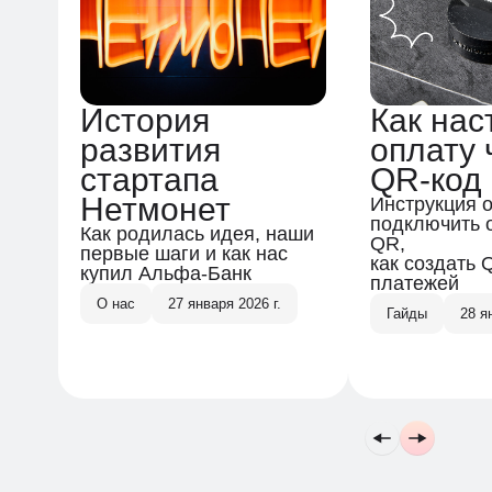
История
Как нас
развития
оплату 
стартапа
QR-код
Нетмонет
Инструкция о
подключить 
Как родилась идея, наши
QR,
Подпишитесь на нашу
первые шаги и как нас
как создать 
рассылку
купил Альфа-Банк
платежей
О нас
27 января 2026 г.
Гайды
28 я
Я ознакомлен(-а) и согласен(-на) с
Политикой
конфиденциальности и обработки персональных
данных
и даю согласие на получение информационных
и рекламных рассылок
Оставить заявку
Мы в соцсетях
: