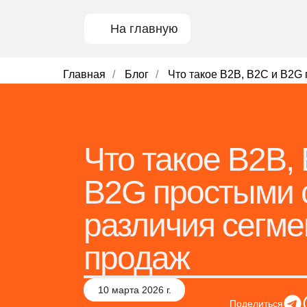
На главную
Главная
/
Блог
/
Что такое B2B, B2C и B2G
Что такое B2B,
B2G простыми 
различия сегме
продаж
10 марта 2026 г.
Поделиться