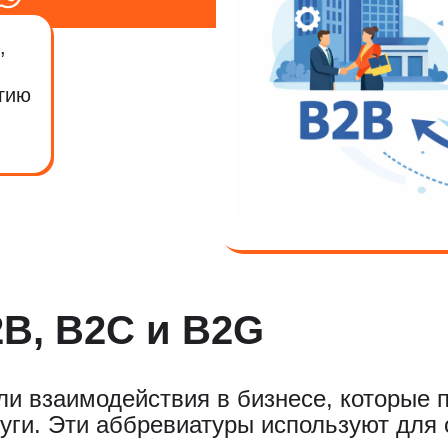
,
гию
2B, B2C и B2G
и взаимодействия в бизнесе, которые 
луги. Эти аббревиатуры используют для