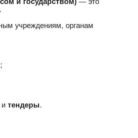
есом и государством)
— это
.
нным учреждениям, органам
;
и
тендеры
.