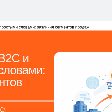
 простыми словами: различия сегментов продаж
 B2C и
словами:
нтов