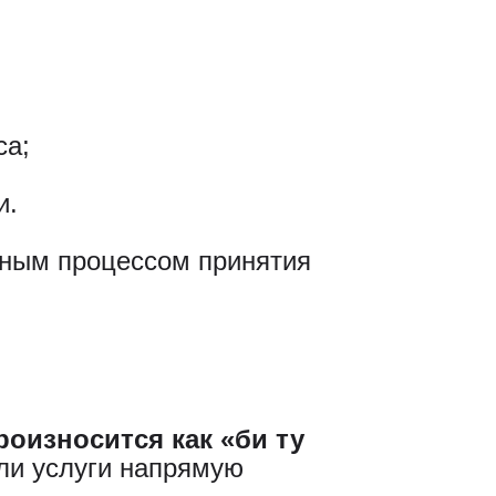
са;
и.
ьным процессом принятия
произносится как «би ту
ли услуги напрямую