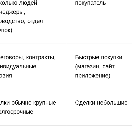
колько людей
покупатель
неджеры,
оводство, отдел
упок)
еговоры, контракты,
Быстрые покупки
ивидуальные
(магазин, сайт,
овия
приложение)
лки обычно крупные
Сделки небольшие
олгосрочные