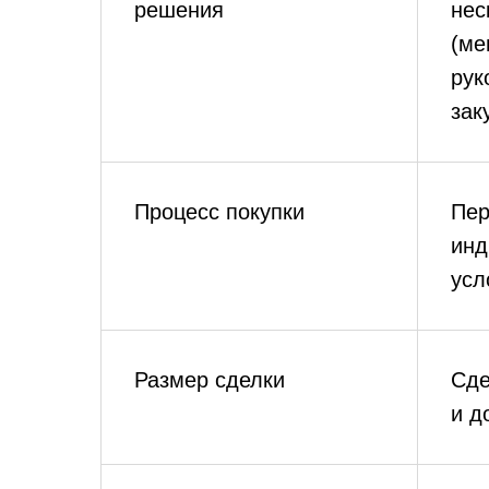
решения
нес
(ме
рук
зак
Процесс покупки
Пер
инд
усл
Размер сделки
Сде
и д