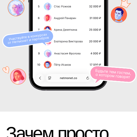
Зачем просто
ужинать, если
можно стать
Легендой?
Уже более
60 000
пользователей
соревнуются за звание Легенд городов,
районов и любимых ресторанов