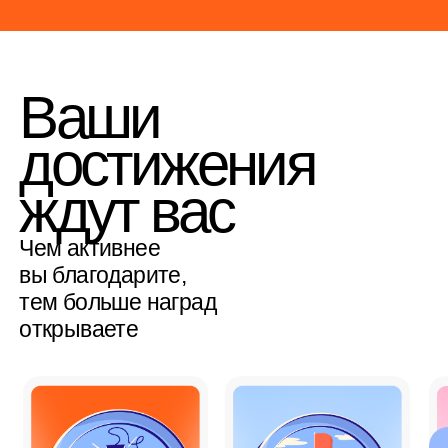
Две
столи
50 оттенков
Легенда
чая
Легенд
Как
участвовать?