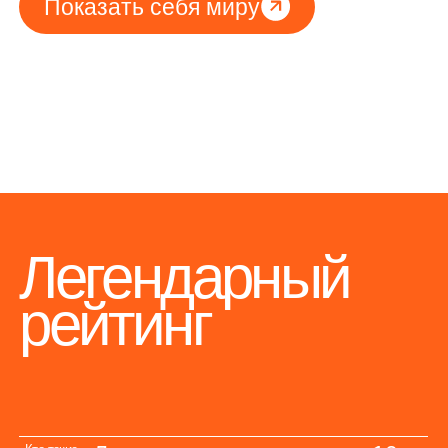
Легендами становятся топ-10
Кто такие
Легенды?
гостей в каждом из рейтингов
Чем больше чаевых
Как стать
Легендой?
вы оставите, тем выше
подниметесь
Рейтинг состоит из гостей,
Рейтинг состоит
из всех
оставивших чаевые
пользователей?
в конкретном ресторане.
У каждого места — он свой
Стать легендой